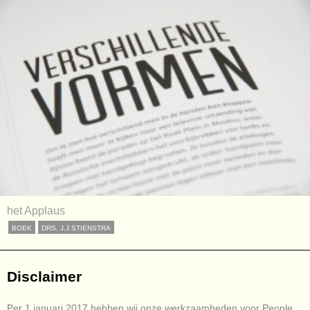
het Applaus
BOEK
DRS. J.J.STIENSTRA
Disclaimer
Per 1 januari 2017 hebben wij onze werkzaamheden voor People