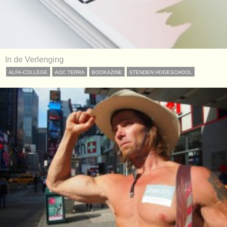
In de Verlenging
ALFA-COLLEGE
AOC TERRA
BOOKAZINE
STENDEN HOGESCHOOL