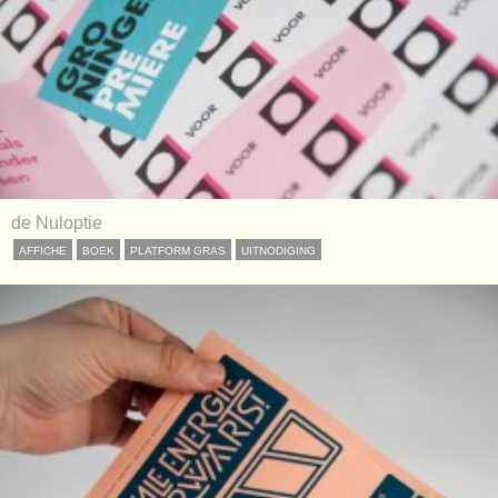
de Nuloptie
AFFICHE
BOEK
PLATFORM GRAS
UITNODIGING