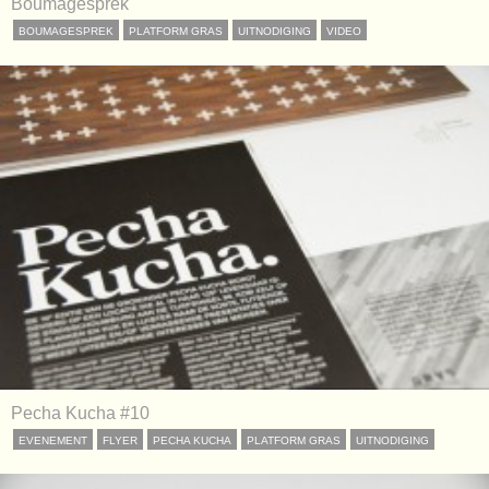
Boumagesprek
BOUMAGESPREK
PLATFORM GRAS
UITNODIGING
VIDEO
Pecha Kucha #10
EVENEMENT
FLYER
PECHA KUCHA
PLATFORM GRAS
UITNODIGING