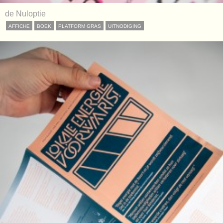
de Nuloptie
AFFICHE
BOEK
PLATFORM GRAS
UITNODIGING