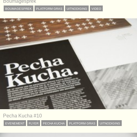
Boumagesprek
BOUMAGESPREK
PLATFORM GRAS
UITNODIGING
VIDEO
Pecha Kucha #10
EVENEMENT
FLYER
PECHA KUCHA
PLATFORM GRAS
UITNODIGING