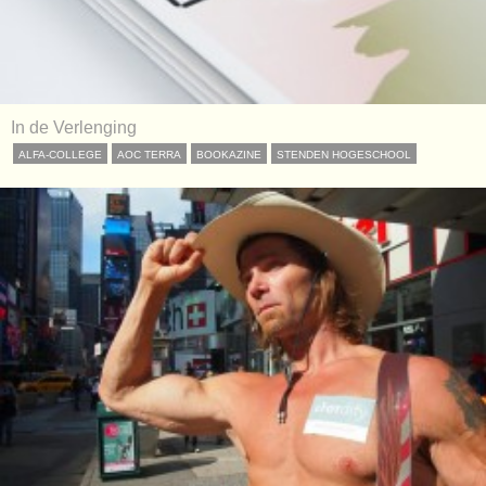
In de Verlenging
ALFA-COLLEGE
AOC TERRA
BOOKAZINE
STENDEN HOGESCHOOL