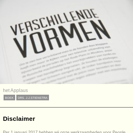
het Applaus
BOEK
DRS. J.J.STIENSTRA
Disclaimer
Per 1 januari 2017 hebben wij onze werkzaamheden voor People