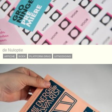
de Nuloptie
AFFICHE
BOEK
PLATFORM GRAS
UITNODIGING