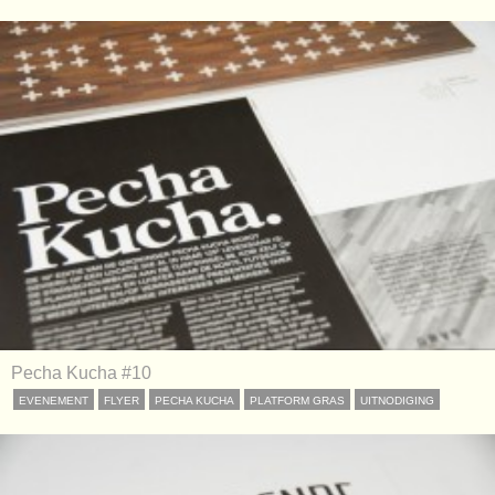
Pecha Kucha #10
EVENEMENT
FLYER
PECHA KUCHA
PLATFORM GRAS
UITNODIGING