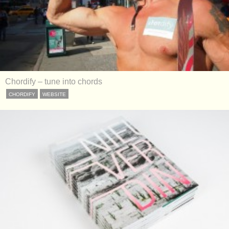
Chordify – tune into chords
CHORDIFY
WEBSITE