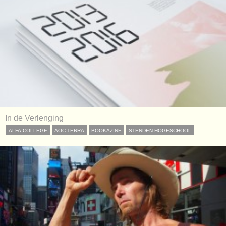
In de Verlenging
ALFA-COLLEGE
AOC TERRA
BOOKAZINE
STENDEN HOGESCHOOL