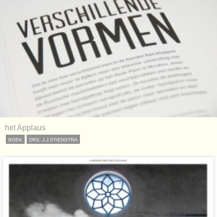
het Applaus
BOEK
DRS. J.J.STIENSTRA